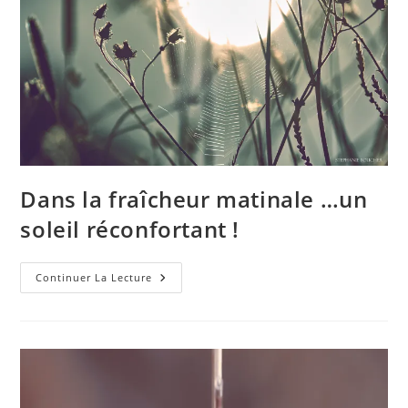
Dans la fraîcheur matinale …un
soleil réconfortant !
Dans
Continuer La Lecture
La
Fraîcheur
Matinale
…
Un
Soleil
Réconfortant
!