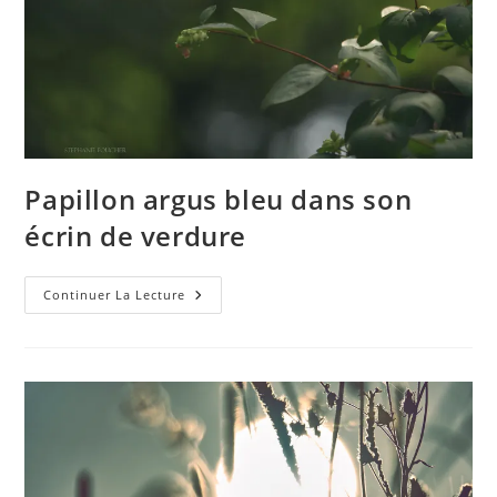
Papillon argus bleu dans son
écrin de verdure
Papillon
Continuer La Lecture
Argus
Bleu
Dans
Son
Écrin
De
Verdure