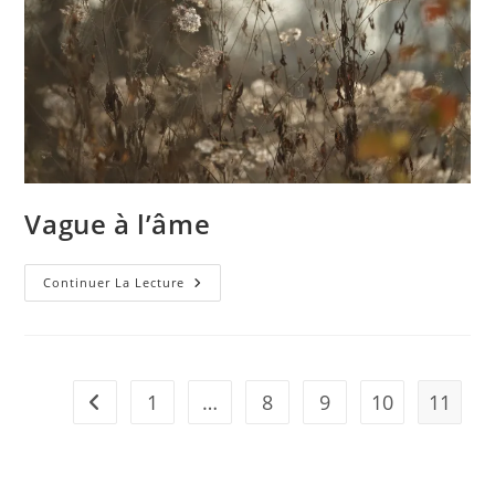
Vague à l’âme
Vague
Continuer La Lecture
À
L’âme
1
…
8
9
10
11
Go to the previous page