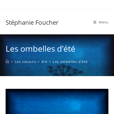
Skip
to
content
Stéphanie Foucher
Menu
Les ombelles d’été
>
Les saisons
>
Eté
>
Les ombelles d’été