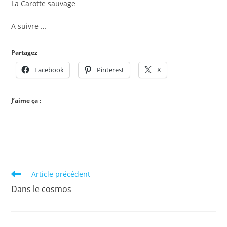
La Carotte sauvage
A suivre …
Partagez
Facebook
Pinterest
X
J’aime ça :
Read
Article précédent
more
Dans le cosmos
articles