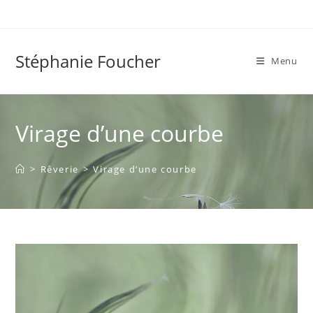
Skip
to
content
Stéphanie Foucher
Menu
Virage d’une courbe
>
Rêverie
>
Virage d’une courbe