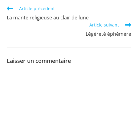
Read
Article précédent
more
La mante religieuse au clair de lune
articles
Article suivant
Légèreté éphémère
Laisser un commentaire