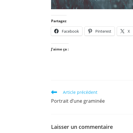
Partagez
Facebook
Pinterest
X
J’aime ça :
Read
Article précédent
more
Portrait d’une graminée
articles
Laisser un commentaire