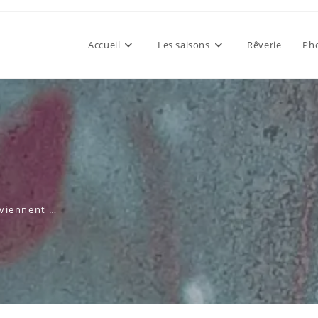
Accueil
Les saisons
Rêverie
Pho
eviennent …