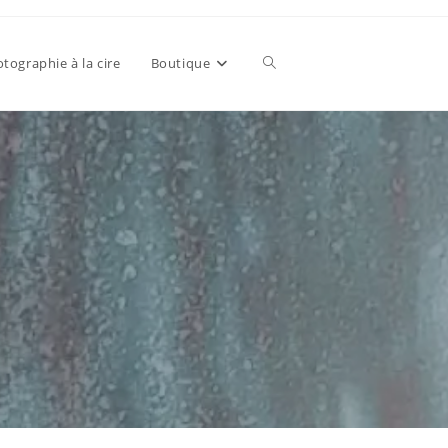
tographie à la cire
Boutique
Toggle
website
search