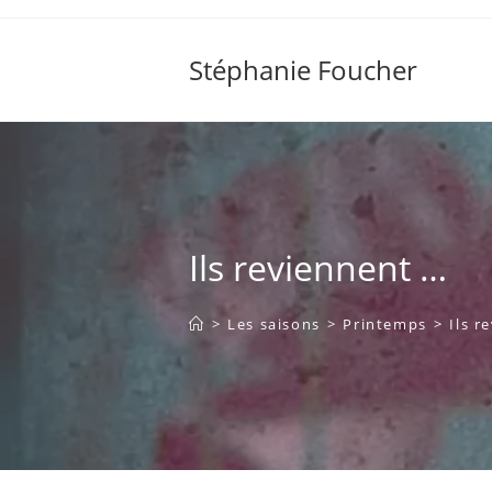
Skip
to
Stéphanie Foucher
content
Ils reviennent …
>
Les saisons
>
Printemps
>
Ils r