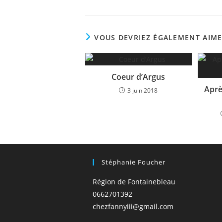
VOUS DEVRIEZ ÉGALEMENT AIM
Coeur d’Argus
Aprè
3 juin 2018
Stéphanie Foucher
Région de Fontainebleau
0662701392
chezfannyiii@gmail.com