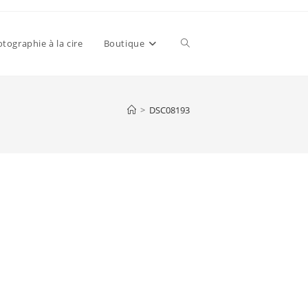
tographie à la cire
Boutique
Toggle
website
>
DSC08193
search