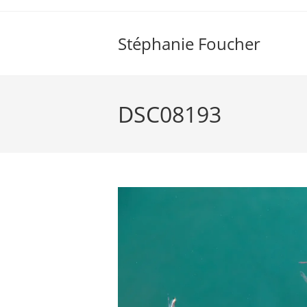
Skip
to
Stéphanie Foucher
content
DSC08193