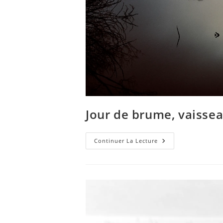
Jour de brume, vaisse
Jour
Continuer La Lecture
De
Brume,
Vaisseaux
Fantômes
…