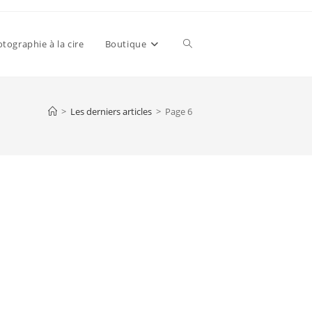
tographie à la cire
Boutique
Toggle
website
>
Les derniers articles
>
Page 6
search