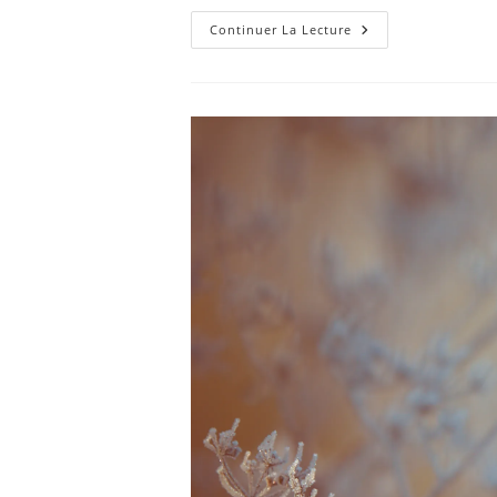
Suivez
Continuer La Lecture
Le
Fretin
Au
Marais
…