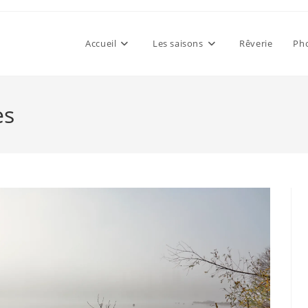
Accueil
Les saisons
Rêverie
Pho
es