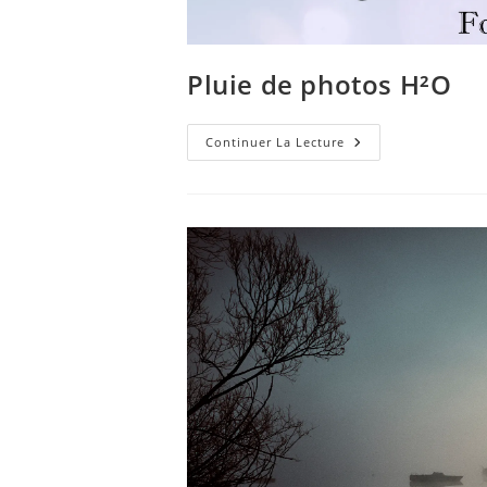
Pluie de photos H²O
Pluie
Continuer La Lecture
De
Photos
H²O